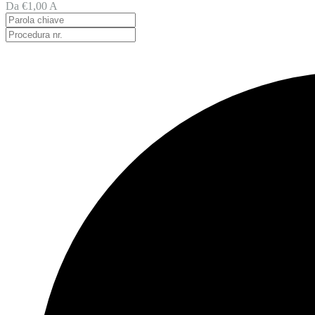
Da
€1,00
A